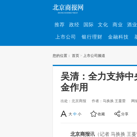
推荐
政经
国际
文化
商业
酒
上市公司
银行理财
金融科技
您的位置：
首页
>
上市公司频道
吴清：全力支持中
金作用
出处：北京商报
作者：马换换 王蔓蕾
网
大
中
小
收藏
分享
北京商报
讯
（记者 马换换 王