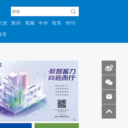
乳饮
医药
视频
中外
智库
特刊
楼市