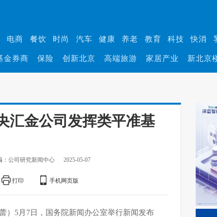
业
电商
餐饮
时尚
汽车
健康
养老
教育
科技
快消
基金券商
保险
创新北京
高端旅游
家居产业
新北京
央汇金公司发挥类平准基
编：公司研究新闻中心
2025-05-07
打印
手机网页版
蔓蕾）5月7日，国务院新闻办公室举行新闻发布