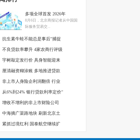
多项全球首发 2026年
8月6日，北京商报记者从中国国
际服务贸易交...
抗生素牛蛙不能总是事后“捕捉
不良贷款率攀升 4家农商行评级
宇树敲定发行价 具身智能迎来
厘清融资糊涂账 多地推进贷款
非上市人身险企利润翻倍 行业
从6%到24% 银行贷款利率定价“
增收不增利的非上市财险公司
中海摘广渠路地块 刷新北京土
紧抓过境红利 国泰航空继续扩