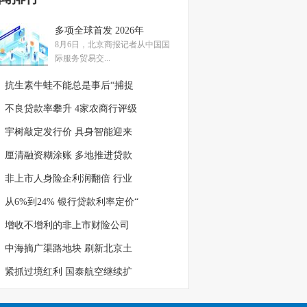
多项全球首发 2026年
8月6日，北京商报记者从中国国
际服务贸易交...
抗生素牛蛙不能总是事后“捕捉
不良贷款率攀升 4家农商行评级
宇树敲定发行价 具身智能迎来
厘清融资糊涂账 多地推进贷款
非上市人身险企利润翻倍 行业
从6%到24% 银行贷款利率定价“
增收不增利的非上市财险公司
中海摘广渠路地块 刷新北京土
紧抓过境红利 国泰航空继续扩