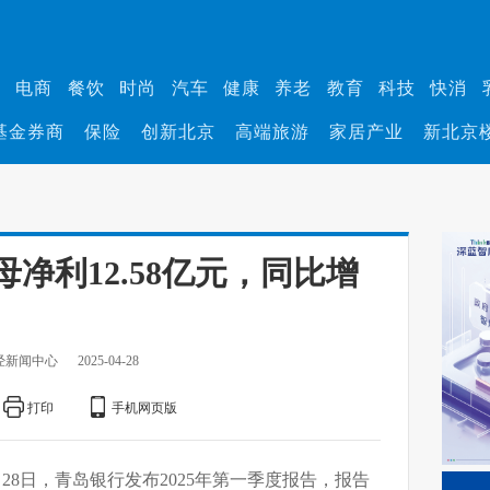
业
电商
餐饮
时尚
汽车
健康
养老
教育
科技
快消
基金券商
保险
创新北京
高端旅游
家居产业
新北京
净利12.58亿元，同比增
经新闻中心
2025-04-28
打印
手机网页版
月28日，青岛银行发布2025年第一季度报告，报告