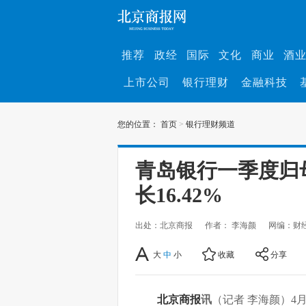
推荐
政经
国际
文化
商业
酒
上市公司
银行理财
金融科技
您的位置：
首页
>
银行理财频道
青岛银行一季度归母
长16.42%
出处：北京商报
作者： 李海颜
网编：财
大
中
小
收藏
分享
北京商报
讯
（记者 李海颜）4