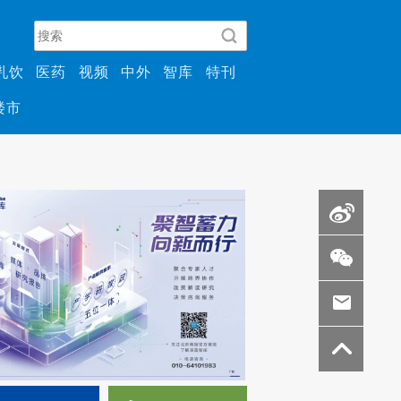
乳饮
医药
视频
中外
智库
特刊
楼市