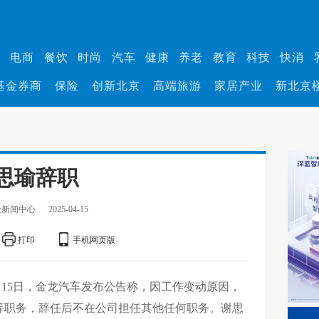
业
电商
餐饮
时尚
汽车
健康
养老
教育
科技
快消
基金券商
保险
创新北京
高端旅游
家居产业
新北京
思瑜辞职
经新闻中心
2025-04-15
打印
手机网页版
月15日，金龙汽车发布公告称，因工作变动原因，
等职务，辞任后不在公司担任其他任何职务。谢思