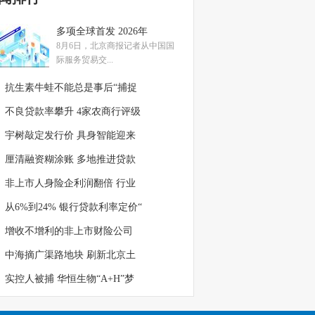
多项全球首发 2026年
8月6日，北京商报记者从中国国
际服务贸易交...
抗生素牛蛙不能总是事后“捕捉
不良贷款率攀升 4家农商行评级
宇树敲定发行价 具身智能迎来
厘清融资糊涂账 多地推进贷款
非上市人身险企利润翻倍 行业
从6%到24% 银行贷款利率定价“
增收不增利的非上市财险公司
中海摘广渠路地块 刷新北京土
实控人被捕 华恒生物“A+H”梦