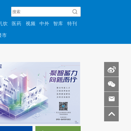
乳饮
医药
视频
中外
智库
特刊
楼市