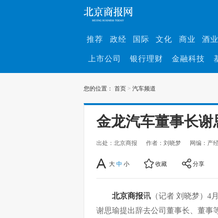
推荐
政经
国际
文化
商业
酒
上市公司
银行理财
金融科技
您的位置：
首页
>
汽车频道
金龙汽车董事长谢
出处：北京商报
作者：刘晓梦
网编：产
大
中
小
收藏
分享
北京商报
讯
（记者 刘晓梦）4
谢思瑜提出辞去公司董事长、董事