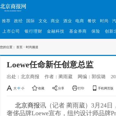
推荐
政经
国际
文化
商业
酒业
电商
餐饮
时尚
上市公司
银行理财
金融科技
基金券商
保险
创新
您的位置：
首页
>
时尚频道
Loewe任命新任创意总监
出处：北京商报
作者：蔺雨葳
网编：郭缤璐
20
大
中
小
收藏
分享
打印
手机网页版
北京商报
讯（记者 蔺雨葳）3月24日
奢侈品牌Loewe宣布，纽约设计师品牌Proenz