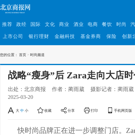
推荐
政经
国际
文化
商业
酒业
电商
餐饮
时尚
上市公司
银行理财
金融科技
基金券商
保险
创新
您的位置：
首页
>
时尚频道
战略“瘦身”后 Zara走向大店
出处：北京商报
作者：蔺雨葳
摄影记者：蔺雨葳
2025-03-20
大
中
小
收藏
分享
打印
手机网页版
快时尚品牌正在进一步调整门店。Za