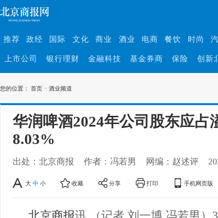
推荐
政经
国际
文化
商业
酒业
电商
餐饮
时尚
上市公司
银行理财
金融科技
基金券商
保险
创新
您的位置：
首页
>
酒业频道
华润啤酒2024年公司股东应占
8.03%
出处：北京商报
作者：冯若男
网编：赵述评
20
大
中
小
收藏
分享
打印
手机网页版
北京商报
讯 （记者 刘一博 冯若男）