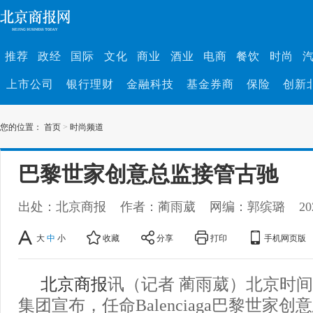
推荐
政经
国际
文化
商业
酒业
电商
餐饮
时尚
上市公司
银行理财
金融科技
基金券商
保险
创新
您的位置：
首页
>
时尚频道
巴黎世家创意总监接管古驰
出处：北京商报
作者：蔺雨葳
网编：郭缤璐
20
大
中
小
收藏
分享
打印
手机网页版
北京商报
讯（记者 蔺雨葳）北京时间
集团宣布，任命Balenciaga巴黎世家创意