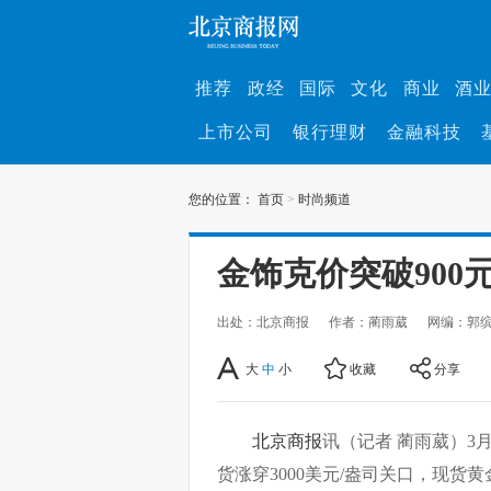
推荐
政经
国际
文化
商业
酒
上市公司
银行理财
金融科技
您的位置：
首页
>
时尚频道
金饰克价突破900
出处：北京商报
作者：蔺雨葳
网编：郭
大
中
小
收藏
分享
北京商报
讯（记者 蔺雨葳）3
货涨穿3000美元/盎司关口，现货黄