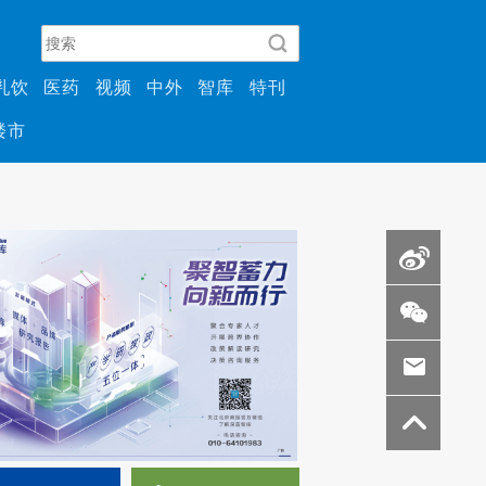
乳饮
医药
视频
中外
智库
特刊
楼市