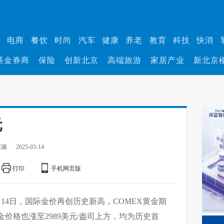
业
电商
餐饮
时尚
汽车
健康
养老
教育
科技
快消
基金券商
保险
创新北京
高端旅游
家居产业
新北京
元
缤璐
2025-03-14
打印
手机网页版
月14日，国际金价再创历史新高，COMEX黄金期
金价格也涨至2989美元/盎司上方，均为历史首