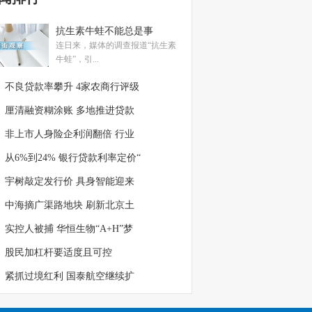
抗生素牛蛙不能总是事
连日来，媒体的调查报道“抗生素
牛蛙”，引...
不良贷款率攀升 4家农商行评级
厘清融资糊涂账 多地推进贷款
非上市人身险企利润翻倍 行业
从6%到24% 银行贷款利率定价“
宇树敲定发行价 具身智能迎来
中海摘广渠路地块 刷新北京土
实控人被捕 华恒生物“A+H”梦
股民加杠杆要适度且可控
紧抓过境红利 国泰航空继续扩