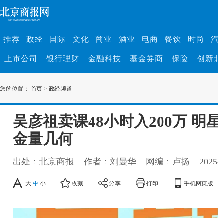
推荐
政经
国际
文化
商业
酒业
电商
餐饮
时尚
上市公司
银行理财
金融科技
基金券商
保险
创新
您的位置：
首页
>
政经频道
吴彦祖卖课48小时入200万 
金量几何
出处：北京商报
作者：刘曼华
网编：卢扬
2025
大
中
小
收藏
分享
打印
手机网页版