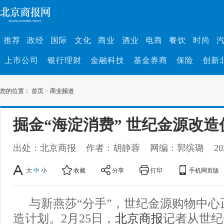
推荐
政经
国际
文化
商业
酒业
电商
餐饮
时尚
上市公司
银行理财
金融科技
基金券商
保险
创新
您的位置：
首页
>
商业频道
掘金“海淀消费” 世纪金源改
出处：北京商报
作者：胡静蓉
网编：郭缤璐
20
大
中
小
收藏
分享
打印
手机网页版
与新燕莎“分手”，世纪金源购物中心
造计划。2月25日，
北京商报
记者从世纪