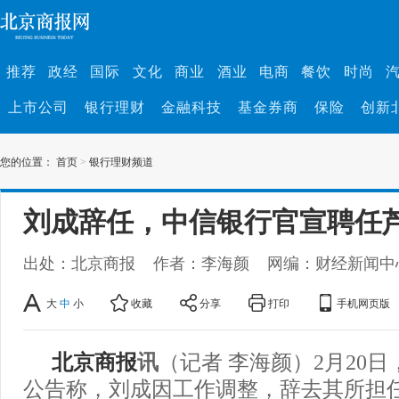
推荐
政经
国际
文化
商业
酒业
电商
餐饮
时尚
上市公司
银行理财
金融科技
基金券商
保险
创新
您的位置：
首页
>
银行理财频道
刘成辞任，中信银行官宣聘任
出处：北京商报
作者：李海颜
网编：财经新闻中
大
中
小
收藏
分享
打印
手机网页版
北京商报
讯
（记者 李海颜）2月20
公告称，刘成因工作调整，辞去其所担