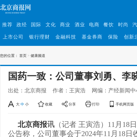
推荐
政经
国际
文化
商业
酒业
电商
餐饮
时尚
上市公司
银行理财
金融科技
基金券商
保险
创新
您的位置：
首页
>
健康频道
国药一致：公司董事刘勇、李
出处：北京商报
作者：王寅浩
网编：产经新闻中
大
中
小
收藏
分享
打印
手机网页版
北京商报
讯
（记者 王寅浩）11月1
公告称，公司董事会于2024年11月18