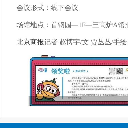
会议形式：线下会议
场馆地点：首钢园—1F—三高炉A馆
北京商报
记者 赵博宇/文 贾丛丛/手绘