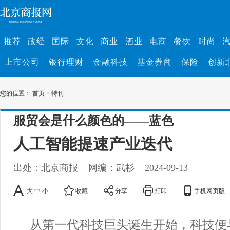
推荐
政经
国际
文化
商业
酒业
电商
餐饮
时尚
上市公司
银行理财
金融科技
基金券商
保险
创新
您的位置：
首页
>
特刊
服贸会是什么颜色的——蓝色
人工智能提速产业迭代
出处：北京商报
网编：武杉
2024-09-13
大
中
小
收藏
分享
打印
手机网页版
从第一代科技巨头诞生开始，科技便