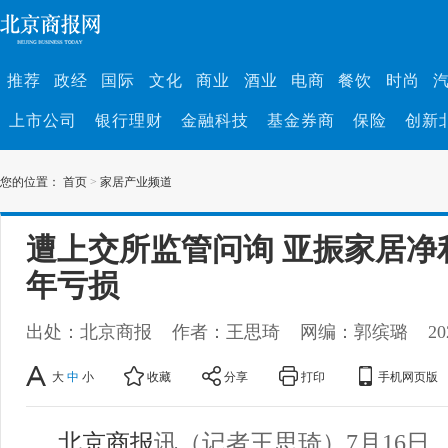
推荐
政经
国际
文化
商业
酒业
电商
餐饮
时尚
上市公司
银行理财
金融科技
基金券商
保险
创新
您的位置：
首页
>
家居产业频道
遭上交所监管问询 亚振家居净
年亏损
出处：北京商报
作者：王思琦
网编：郭缤璐
20
大
中
小
收藏
分享
打印
手机网页版
北京商报
讯（记者王思琦）7月16日