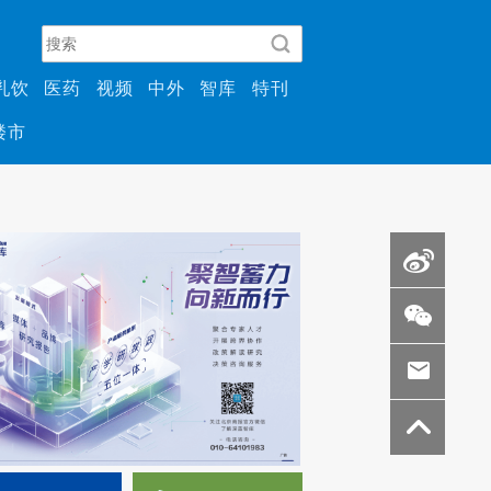
乳饮
医药
视频
中外
智库
特刊
楼市