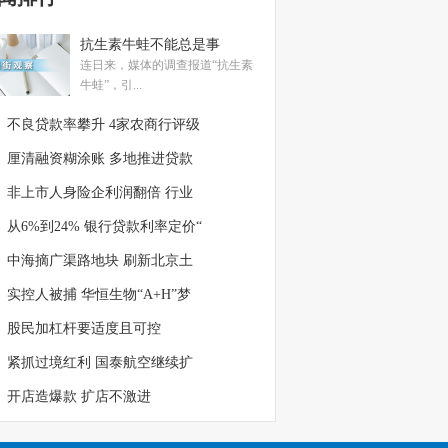
抗生素牛蛙不能总是事
连日来，媒体的调查报道“抗生素
牛蛙”，引...
不良贷款率攀升 4家农商行评级
厘清融资糊涂账 多地推进贷款
非上市人身险企利润翻倍 行业
从6%到24% 银行贷款利率定价“
中海摘广渠路地块 刷新北京土
实控人被捕 华恒生物“A+H”梦
股民加杠杆要适度且可控
紧抓过境红利 国泰航空继续扩
开店造爆款 扩店不激进