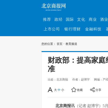
推荐
政经
国际
文化
商业
酒
上市公司
银行理财
金融科技
您的位置：
首页
>
教育频道
财政部：提高家庭
准
出处：北京商报
作者：赵博宇
网编：产
大
中
小
收藏
分享
北京商报
讯
（记者 赵博宇）5