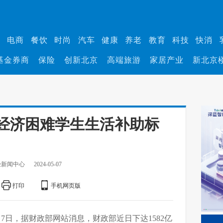
业
电商
餐饮
时尚
汽车
健康
养老
教育
科技
快消
基金券商
保险
创新北京
高端旅游
家居产业
新北京
经济困难学生生活补助标
经新闻中心
2024-05-07
打印
手机网页版
月7日，据财政部网站消息，财政部近日下达1582亿