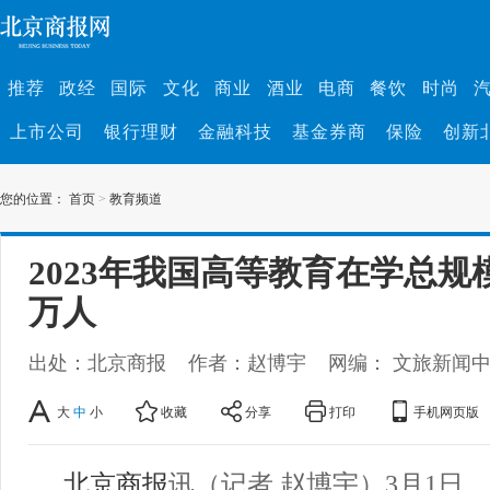
推荐
政经
国际
文化
商业
酒业
电商
餐饮
时尚
上市公司
银行理财
金融科技
基金券商
保险
创新
您的位置：
首页
>
教育频道
2023年我国高等教育在学总规模达
万人
出处：北京商报
作者：赵博宇
网编： 文旅新闻
大
中
小
收藏
分享
打印
手机网页版
北京商报
讯（记者 赵博宇）3月1日