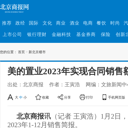
推荐
政经
国际
文化
商业
酒业
电商
餐饮
时尚
上市公司
银行理财
金融科技
基金券商
保险
创新
您的位置：
首页
>
新北京楼市
美的置业2023年实现合同销售额6
出处：北京商报
作者：王寅浩
网编：文旅新闻中
大
中
小
收藏
分享
打印
手机网页版
北京商报
讯
（记者 王寅浩）1月2日
2023年1-12月销售简报。