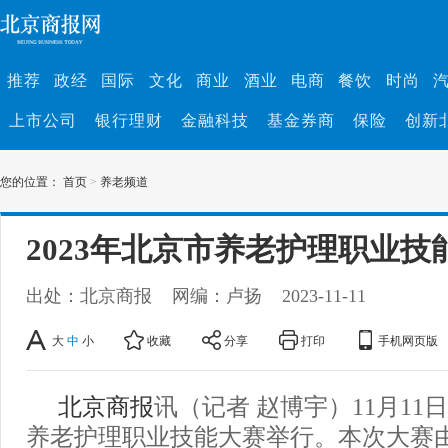
推荐
政经
国际
文化
商业
酒业
电商
餐饮
时尚
上市公司
银行理财
金融科技
基金券商
保险
创新
您的位置：
首页
>
养老频道
2023年北京市养老护理职业技
出处：北京商报
网编：卢扬
2023-11-11
大
中
小
收藏
分享
打印
手机网页版
北京商报
讯（记者 赵博宇）11月11日
养老护理职业技能大赛举行。本次大赛