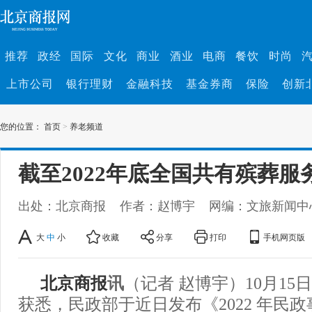
推荐
政经
国际
文化
商业
酒业
电商
餐饮
时尚
上市公司
银行理财
金融科技
基金券商
保险
创新
您的位置：
首页
>
养老频道
截至2022年底全国共有殡葬服务
出处：北京商报
作者：赵博宇
网编：文旅新闻中
大
中
小
收藏
分享
打印
手机网页版
北京商报
讯
（记者 赵博宇）10月1
获悉，民政部于近日发布《2022 年民