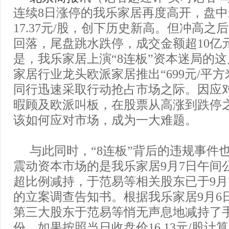
连续8日涨停的我乐家居再度高开，盘中最
17.37元/股，创下历史新高。但冲高之
回落，尾盘跳水跌停，成交金额超10亿
是，我乐家居上演“8连板”资本迷局的
家居行业龙头欧派家居推出“699元/平
同行迅速采取行动抢占市场之际。因应
暇顾及欧派叫板，在股票从高涨到跌停
该如何应对市场，成为一大难题。
与此同时，“8连板”背后的违规事件
震动资本市场的是我乐家居9月7日午间
超比例减持，于范易等相关股东已于9月
的立案调查告知书。根据我乐家居9月6
第三大股东于范易等悄无声息地减持了手中
份。如果按照当日收盘价16.13元/股计