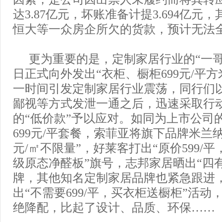
达3.87亿元，坏账准备计提3.694亿元
恒大等一众房企所欠的货款，预计无法
更为重要的是，定制家居行业的“一哥
日正式向外发出“衣柜、橱柜699元/平
一时间引发定制家居行业震荡，同行们
鄙视等方式发泄一通之后，迅速采取行
的“低价款”予以应对。如同为上市公司
699元/平套餐，索菲亚将旗下品牌米兰纳
元/㎡不限量”，好莱客打出“原价599/
级原态净醛板”旗号，志邦家居晒出“四
牌，其他知名定制家居品牌也紧急跟进
出“不需要699/平，买衣柜送橱柜”活
绝降配，比起了设计、品质、环保……