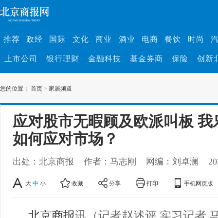
推荐
政经
国际
文化
商业
酒业
电商
餐饮
时尚
上市公司
银行理财
金融科技
基金券商
保险
创新
您的位置：
首页
>
家居频道
应对股市无暇顾及欧派叫板 我
如何应对市场？
出处：北京商报
作者：马志刚
网编：刘卓澜
20
大
中
小
收藏
分享
打印
手机网页版
北京商报
讯（记者赵述评 实习记者 