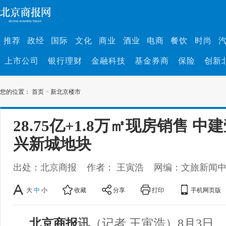
推荐
政经
国际
文化
商业
酒业
电商
餐饮
时尚
上市公司
银行理财
金融科技
基金券商
保险
创新
您的位置：
首页
>
新北京楼市
28.75亿+1.8万㎡现房销售 
兴新城地块
出处：北京商报
作者： 王寅浩
网编：文旅新闻
大
中
小
收藏
分享
打印
手机网页版
北京商报
讯
（记者 王寅浩）8月3日