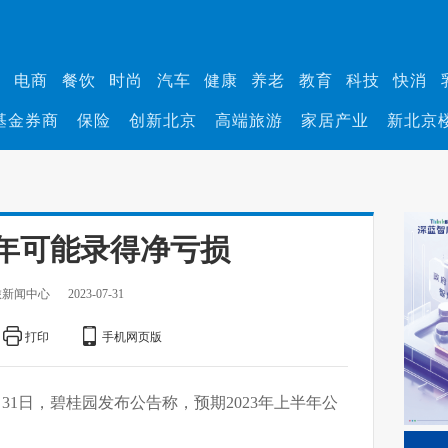
业
电商
餐饮
时尚
汽车
健康
养老
教育
科技
快消
基金券商
保险
创新北京
高端旅游
家居产业
新北京
年可能录得净亏损
旅新闻中心
2023-07-31
打印
手机网页版
月31日，碧桂园发布公告称，预期2023年上半年公