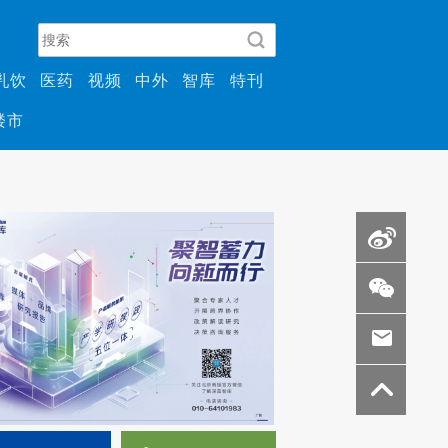
乳饮
医药
视频
中外
智库
特刊
楼市