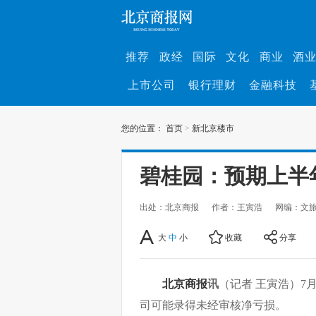
推荐
政经
国际
文化
商业
酒
上市公司
银行理财
金融科技
您的位置：
首页
>
新北京楼市
碧桂园：预期上半
出处：北京商报
作者：王寅浩
网编：文
大
中
小
收藏
分享
北京商报
讯
（记者 王寅浩）7
司可能录得未经审核净亏损。