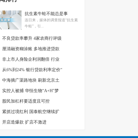
抗生素牛蛙不能总是事
连日来，媒体的调查报道“抗生素
牛蛙”，引...
不良贷款率攀升 4家农商行评级
厘清融资糊涂账 多地推进贷款
非上市人身险企利润翻倍 行业
从6%到24% 银行贷款利率定价“
中海摘广渠路地块 刷新北京土
实控人被捕 华恒生物“A+H”梦
股民加杠杆要适度且可控
紧抓过境红利 国泰航空继续扩
开店造爆款 扩店不激进