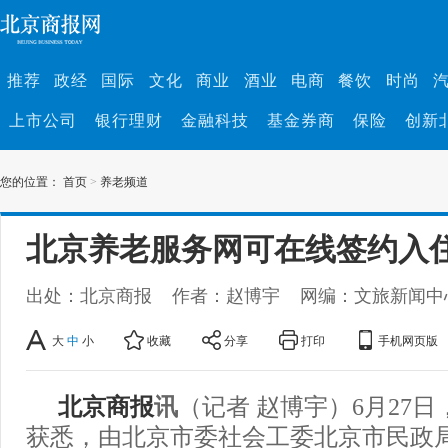
推荐
政经
国际
文化
商业
酒业
电商
餐饮
时尚
上市公司
银行理财
金融科技
基金券商
保险
创新
您的位置：
首页
>
养老频道
北京养老服务网可在线签约入
出处：北京商报
作者：赵博宇
网编：文旅新闻中
大
中
小
收藏
分享
打印
手机网页版
北京商报
讯
（记者 赵博宇）6月27
获悉，由北京市委社会工委北京市民政