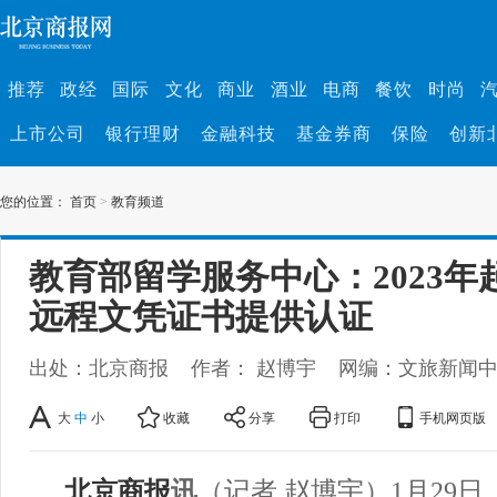
推荐
政经
国际
文化
商业
酒业
电商
餐饮
时尚
上市公司
银行理财
金融科技
基金券商
保险
创新
您的位置：
首页
>
教育频道
教育部留学服务中心：2023
远程文凭证书提供认证
出处：北京商报
作者： 赵博宇
网编：文旅新闻
大
中
小
收藏
分享
打印
手机网页版
北京商报
讯
（记者 赵博宇）1月29