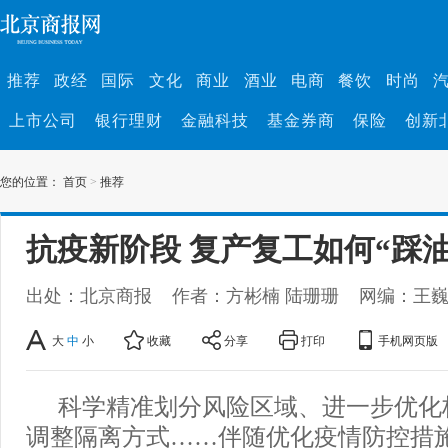
推荐
政经
国际
文化
商业
酒业
电商
餐饮
时尚
上市公司
银行理财
金融科技
基金券商
保险
创新
您的位置：
首页
>
推荐
抗疫新阶段 复产复工如何“踩油
出处：北京商报
作者：方彬楠 陆珊珊
网编：王
大
中
小
收藏
分享
打印
手机网页版
科学精准划分风险区域、进一步优化
调整隔离方式……伴随优化疫情防控措