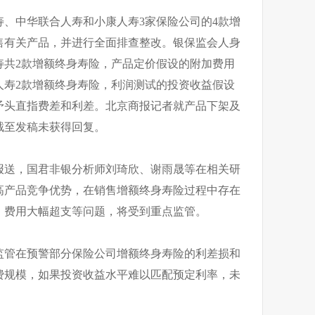
、中华联合人寿和小康人寿3家保险公司的4款增
售有关产品，并进行全面排查整改。银保监会人身
寿共2款增额终身寿险，产品定价假设的附加费用
人寿2款增额终身寿险，利润测试的投资收益假设
矛头直指费差和利差。北京商报记者就产品下架及
截至发稿未获得回复。
报送，国君非银分析师刘琦欣、谢雨晟等在相关研
高产品竞争优势，在销售增额终身寿险过程中存在
、费用大幅超支等问题，将受到重点监管。
监管在预警部分保险公司增额终身寿险的利差损和
费规模，如果投资收益水平难以匹配预定利率，未