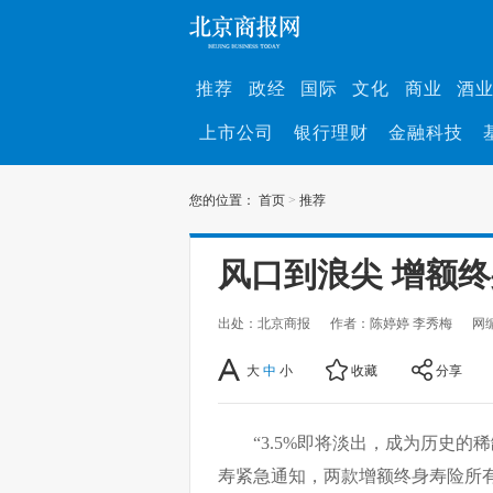
推荐
政经
国际
文化
商业
酒
上市公司
银行理财
金融科技
您的位置：
首页
>
推荐
风口到浪尖 增额
出处：北京商报
作者：陈婷婷 李秀梅
网
大
中
小
收藏
分享
“3.5%即将淡出，成为历史的
寿紧急通知，两款增额终身寿险所有