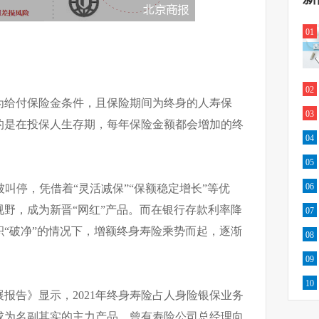
01
02
为给付保险金条件，且保险期间为终身的人寿保
03
的是在投保人生存期，每年保险金额都会增加的终
04
05
06
险被叫停，凭借着“灵活减保”“保额稳定增长”等优
野，成为新晋“网红”产品。而在银行存款利率降
07
“破净”的情况下，增额终身寿险乘势而起，逐渐
08
09
10
展报告》显示，2021年终身寿险占人身险银保业务
成为名副其实的主力产品。曾有寿险公司总经理向