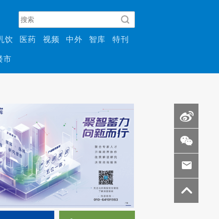
乳饮
医药
视频
中外
智库
特刊
楼市