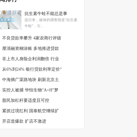
抗生素牛蛙不能总是事
连日来，媒体的调查报道“抗生素
牛蛙”，引...
不良贷款率攀升 4家农商行评级
厘清融资糊涂账 多地推进贷款
非上市人身险企利润翻倍 行业
从6%到24% 银行贷款利率定价“
中海摘广渠路地块 刷新北京土
实控人被捕 华恒生物“A+H”梦
股民加杠杆要适度且可控
紧抓过境红利 国泰航空继续扩
开店造爆款 扩店不激进