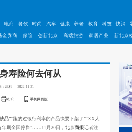
业
电商
餐饮
时尚
汽车
健康
养老
教育
科技
快消
基金券商
保险
创新北京
高端旅游
家居产业
新北京
终身寿险何去何从
编：武杉
2022-11-21
打印
手机网页版
稀缺品”“跑的过银行利率的产品快要下架了”“XX人
年期全国停售”……11月20日，
北京商报
记者注