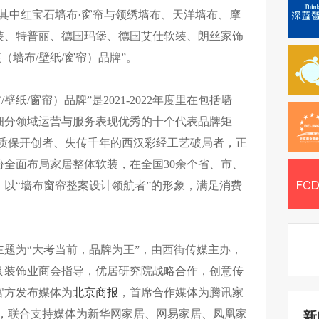
，其中红宝石墙布·窗帘与领绣墙布、天洋墙布、摩
装、特普丽、德国玛堡、德国艾仕软装、朗丝家饰
软装（墙布/壁纸/窗帘）品牌”。
布/壁纸/窗帘）品牌”是2021-2022年度里在包括墙
细分领域运营与服务表现优秀的十个代表品牌矩
布质保开创者、失传千年的西汉彩经工艺破局者，正
全面布局家居整体软装，在全国30余个省、市、
店，以“墙布窗帘整案设计领航者”的形象，满足消费
会主题为“大考当前，品牌为王”，由西街传媒主办，
具装饰业商会指导，优居研究院战略合作，创意传
官方发布媒体为
北京商报
，首席合作媒体为腾讯家
经，联合支持媒体为新华网家居、网易家居、凤凰家
新