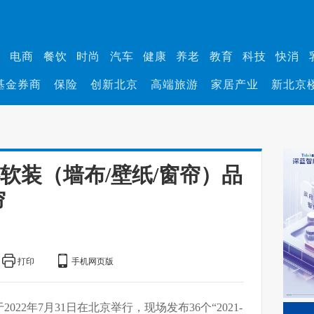
业
电商
餐饮
时尚
汽车
健康
养老
教育
科技
快消
基金券商
保险
创新北京
高端旅游
家居产业
新北京
大优选软装（墙布/壁纸/窗帘）品
帘
打印
手机网页版
022年7月31日在北京举行，现场发布36个“2021-