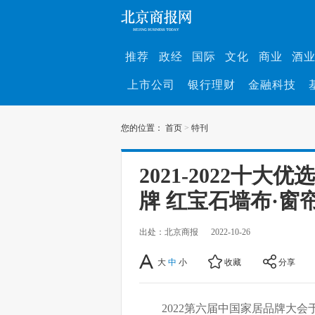
推荐
政经
国际
文化
商业
酒
上市公司
银行理财
金融科技
您的位置：
首页
>
特刊
2021-2022十
牌 红宝石墙布·窗
出处：北京商报
2022-10-26
大
中
小
收藏
分享
2022第六届中国家居品牌大会于2