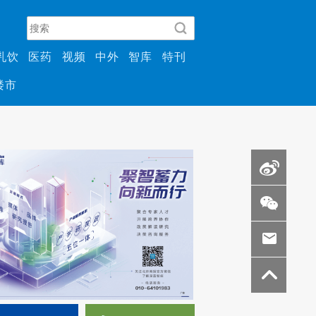
乳饮
医药
视频
中外
智库
特刊
楼市