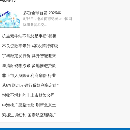
多项全球首发 2026年
8月6日，北京商报记者从中国国
际服务贸易交...
抗生素牛蛙不能总是事后“捕捉
不良贷款率攀升 4家农商行评级
宇树敲定发行价 具身智能迎来
厘清融资糊涂账 多地推进贷款
非上市人身险企利润翻倍 行业
从6%到24% 银行贷款利率定价“
增收不增利的非上市财险公司
中海摘广渠路地块 刷新北京土
紧抓过境红利 国泰航空继续扩