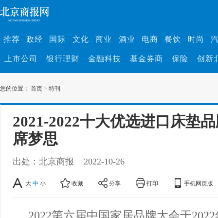
推荐
政经
国际
文化
商业
酒业
电商
餐饮
时尚
上市公司
银行理财
金融科技
基金券商
保险
创新
您的位置：
首页
>
特刊
2021-2022十大优选进口床垫品牌
席梦思
出处：北京商报
2022-10-26
大
中
小
收藏
分享
打印
手机网页版
2022第六届中国家居品牌大会于2022