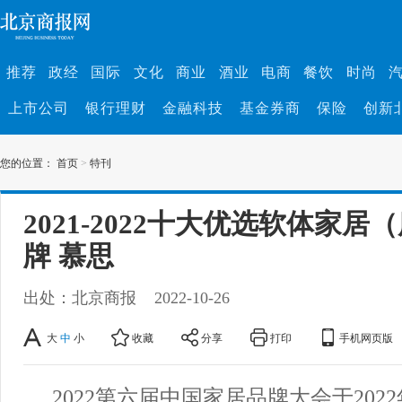
推荐
政经
国际
文化
商业
酒业
电商
餐饮
时尚
上市公司
银行理财
金融科技
基金券商
保险
创新
您的位置：
首页
>
特刊
2021-2022十大优选软体家居
牌 慕思
出处：北京商报
2022-10-26
大
中
小
收藏
分享
打印
手机网页版
2022第六届中国家居品牌大会于2022