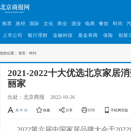
推荐
政经
国际
文化
商业
酒业
电商
餐饮
时尚
上市公司
银行理财
金融科技
基金券商
保险
创新
您的位置：
首页
>
特刊
2021-2022十大优选北京家居
丽家
出处：北京商报
2022-10-26
大
中
小
收藏
分享
打印
手机网页版
2022第六届中国家居品牌大会于2022