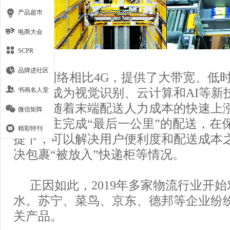
产品超市
电商大会
SCPR
品牌进社区
5G网络相比4G，提供了大带宽、低
特点，成为视觉识别、云计算和AI等新
书画名人堂
保障。随着末端配送人力成本的快速上涨
微信矩阵
可以自主完成“最后一公里”的配送，在
精彩特刊
提下，可以解决用户便利度和配送成本
决包裹“被放入”快递柜等情况。
正因如此，2019年多家物流行业开始
水。苏宁、菜鸟、京东、德邦等企业纷纷
关产品。