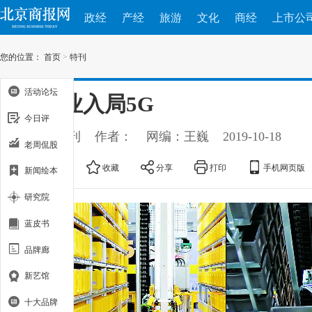
政经
产经
旅游
文化
商经
上市公
您的位置：
首页
>
特刊
活动论坛
多企业入局5G
今日评
出处：特刊
作者：
网编：王巍
2019-10-18
老周侃股
大
中
小
收藏
分享
打印
手机网页版
新闻绘本
研究院
蓝皮书
品牌廊
新艺馆
十大品牌