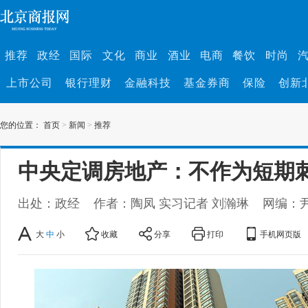
推荐
政经
国际
文化
商业
酒业
电商
餐饮
时尚
上市公司
银行理财
金融科技
基金券商
保险
创新
您的位置：
首页
>
新闻
>
推荐
中央定调房地产：不作为短期
出处：政经
作者：陶凤 实习记者 刘瀚琳
网编：
大
中
小
收藏
分享
打印
手机网页版