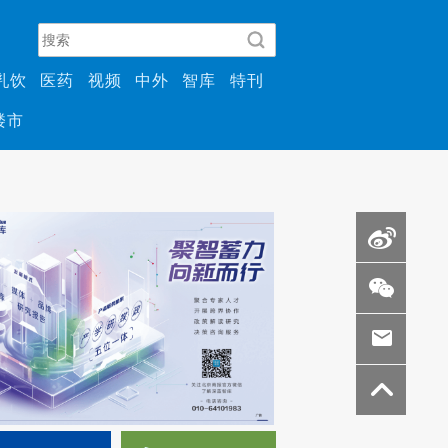
乳饮
医药
视频
中外
智库
特刊
楼市