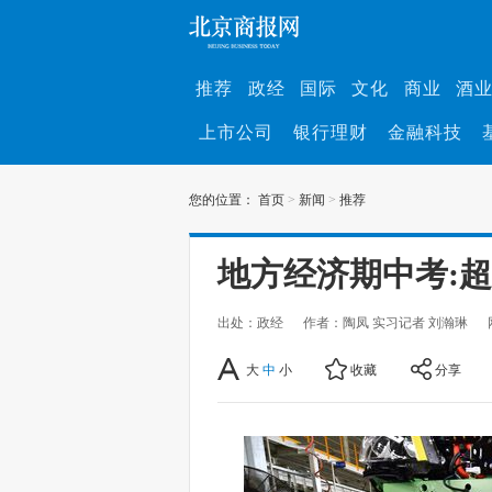
推荐
政经
国际
文化
商业
酒
上市公司
银行理财
金融科技
您的位置：
首页
>
新闻
>
推荐
地方经济期中考:
出处：政经
作者：陶凤 实习记者 刘瀚琳
大
中
小
收藏
分享