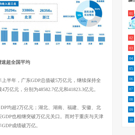
01
02
03
04
区增速超全国平均
05
06
上半年，广东GDP总值破5万亿元，继续保持全
亿元，分别为48582.7亿元和41823.3亿元。
07
08
DP均超2万亿元；湖北、湖南、福建、安徽、北
09
GDP也相继突破万亿元关口。而对于重庆与天津
10
GDP成绩破万亿。