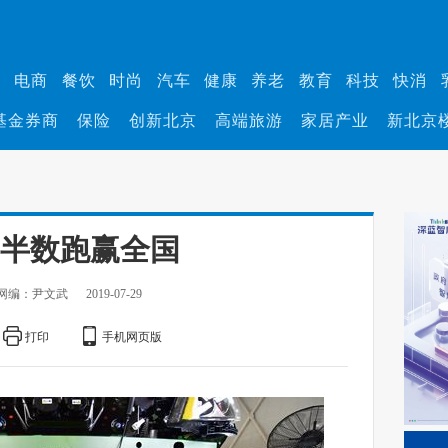
业
电商
餐饮
时尚
汽车
健康
养老
教育
科技
快消
基金券商
保险
创新北京
高端旅游
家居产业
新北京
超半数跑赢全国
网编：尹文武
2019-07-29
打印
手机网页版