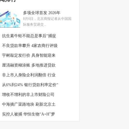
多项全球首发 2026年
8月6日，北京商报记者从中国国
际服务贸易交...
抗生素牛蛙不能总是事后“捕捉
不良贷款率攀升 4家农商行评级
宇树敲定发行价 具身智能迎来
厘清融资糊涂账 多地推进贷款
非上市人身险企利润翻倍 行业
从6%到24% 银行贷款利率定价“
增收不增利的非上市财险公司
中海摘广渠路地块 刷新北京土
实控人被捕 华恒生物“A+H”梦