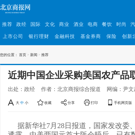
推荐
政经
国际
文化
商业
酒业
电商
餐饮
时尚
上市公司
银行理财
金融科技
基金券商
保险
创新
您的位置：
首页
>
新闻
>
推荐
近期中国企业采购美国农产品
出处：政经
作者：北京商报综合报道
网编：尹文
大
中
小
收藏
分享
打印
手机网页版
据新华社7月28日报道，国家发改委
透露，中美两国元首大阪会晤后，已有