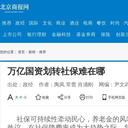
推荐
政经
国际
文化
商业
酒业
电商
餐饮
时尚
上市公司
银行理财
金融科技
基金券商
保险
创新
您的位置：
首页
>
新闻
>
推荐
万亿国资划转社保难在哪
出处：政经
作者：陶凤 常蕾 肖涌刚
网编：尹文
大
中
小
收藏
分享
打印
手机网页版
社保可持续性牵动民心，养老金的风
热议。在社保降费率成为大趋势之际，