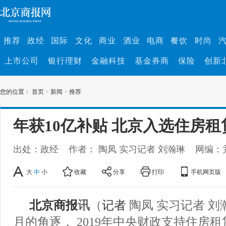
推荐
政经
国际
文化
商业
酒业
电商
餐饮
时尚
上市公司
银行理财
金融科技
基金券商
保险
创新
您的位置：
首页
>
新闻
>
推荐
年获10亿补贴 北京入选住房
出处：政经
作者： 陶凤 实习记者 刘瀚琳
网编：
大
中
小
收藏
分享
打印
手机网页版
北京商报
讯
（
记者
陶凤 实习记者 刘
月的角逐， 2019年中央财政支持住房