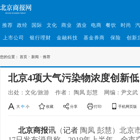
推荐
政经
国际
文化
商业
酒业
电商
餐饮
时尚
上市公司
银行理财
金融科技
基金券商
保险
创新
您的位置：
首页
>
新闻
>
推荐
北京4项大气污染物浓度创新低
出处：文化/旅游
作者： 陶凤 彭慧
网编：尹文武
大
中
小
收藏
分享
打印
手机网页版
北京商报
讯
（
记者
陶凤 彭慧）北京
17日发布消息称，2019年上半年，全