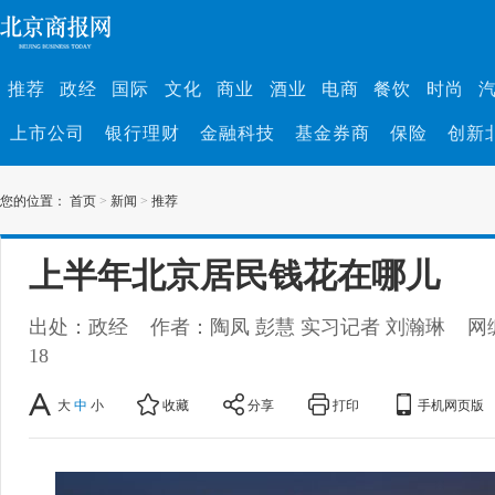
推荐
政经
国际
文化
商业
酒业
电商
餐饮
时尚
上市公司
银行理财
金融科技
基金券商
保险
创新
您的位置：
首页
>
新闻
>
推荐
上半年北京居民钱花在哪儿
出处：政经
作者：陶凤 彭慧 实习记者 刘瀚琳
网
18
大
中
小
收藏
分享
打印
手机网页版