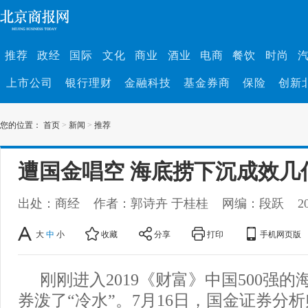
推荐
政经
国际
文化
商业
酒业
电商
餐饮
时尚
上市公司
银行理财
金融科技
基金券商
保险
创新
您的位置：
首页
>
新闻
>
推荐
遭国金唱空 海底捞下沉成效几
出处：商经
作者：郭诗卉 于桂桂
网编：段跃
2
大
中
小
收藏
分享
打印
手机网页版
刚刚进入2019《财富》中国500强
券泼了“冷水”。7月16日，国金证券分