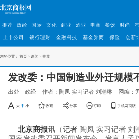
推荐
政经
国际
文化
商业
酒业
电商
餐饮
时尚
上市公司
银行理财
金融科技
基金券商
保险
创新
您的位置：
首页
>
新闻
>
推荐
发改委：中国制造业外迁规模
出处：政经
作者：陶凤 实习记者 刘瀚琳
网编：
大
中
小
收藏
分享
打印
手机网页版
北京商报
讯
（
记者
陶凤 实习记者 刘
国家发改委召开新闻发布会，发言人孟