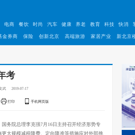
业
电商
餐饮
时尚
汽车
健康
养老
教育
科技
快消
基金券商
保险
创新北京
高端旅游
家居产业
新北京
年考
文武
2019-07-17
打印
手机网页版
国务院总理李克强7月16日主持召开经济形势专
施更大规模减税降费、定向降准等措施应对外部挑