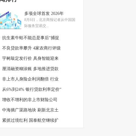
多项全球首发 2026年
8月6日，北京商报记者从中国国
际服务贸易交...
抗生素牛蛙不能总是事后“捕捉
不良贷款率攀升 4家农商行评级
宇树敲定发行价 具身智能迎来
厘清融资糊涂账 多地推进贷款
非上市人身险企利润翻倍 行业
从6%到24% 银行贷款利率定价“
增收不增利的非上市财险公司
中海摘广渠路地块 刷新北京土
紧抓过境红利 国泰航空继续扩