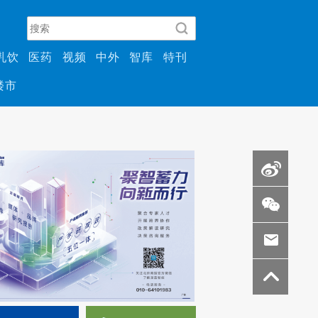
乳饮
医药
视频
中外
智库
特刊
楼市