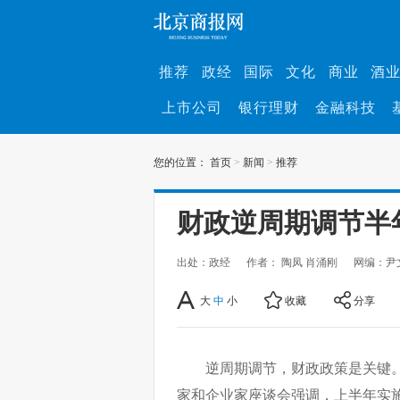
推荐
政经
国际
文化
商业
酒
上市公司
银行理财
金融科技
您的位置：
首页
>
新闻
>
推荐
财政逆周期调节半
出处：政经
作者： 陶凤 肖涌刚
网编：尹
大
中
小
收藏
分享
逆周期调节，财政政策是关键。
家和企业家座谈会强调，上半年实