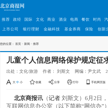
推荐
政经
国际
文化
商业
酒业
电商
餐饮
时尚
上市公司
银行理财
金融科技
基金券商
保险
创新
您的位置：
首页
>
新闻
>
推荐
儿童个人信息网络保护规定征
出处：文化/旅游
作者： 刘斯文
网编：尹文武
2
大
中
小
收藏
分享
打印
手机网页版
北京商报
讯
（
记者
刘斯文）6月2日
互联网信息办公室（以下简称“网信办”