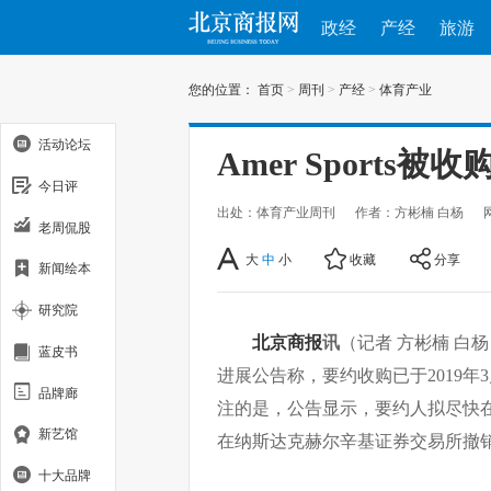
政经
产经
旅游
您的位置：
首页
>
周刊
>
产经
>
体育产业
活动论坛
Amer Sports被
今日评
出处：体育产业周刊
作者：方彬楠 白杨
老周侃股
大
中
小
收藏
分享
新闻绘本
研究院
北京商报
讯
（记者 方彬楠 白杨）
蓝皮书
进展公告称，要约收购已于2019年
品牌廊
注的是，公告显示，要约人拟尽快在许可
新艺馆
在纳斯达克赫尔辛基证券交易所撤
十大品牌