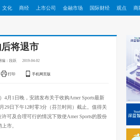
文化
商经
上市公司
金融市场
国际财经
观点
商
收购后将退市
网编：段跃
2019-04-02
打印
手机网页版
4月1日晚，安踏发布关于收购Amer Sports最新
3月29日下午12时零3分（芬兰时间）截止。值得关
及合理可行的情况下致使Amer Sports的股份
销上市。