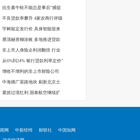
抗生素牛蛙不能总是事后“捕捉
不良贷款率攀升 4家农商行评级
宇树敲定发行价 具身智能迎来
厘清融资糊涂账 多地推进贷款
非上市人身险企利润翻倍 行业
从6%到24% 银行贷款利率定价“
增收不增利的非上市财险公司
中海摘广渠路地块 刷新北京土
紧抓过境红利 国泰航空继续扩
闻网
中新经纬
财联社
中国知网