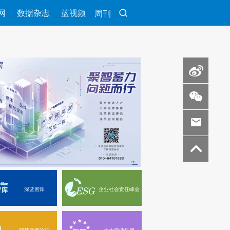
网
数据杂志
蓝视频
周刊
深蓝智库
企业社会责任峰会
智慧康养论坛
十大商业品牌