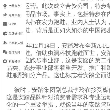
店停止运营。此次成立合资公司，特步
产品超市
育运动用品市场。事实上，包括特步在
电商大会
牌四巨头都在发力跑鞋。业内人士认为
SCPR
发力跑鞋，背后是正如火如荼的中国跑
品牌进社区
书画名人堂
2018年12月14日，安踏发布全新A-F
虫洞跑鞋。借助虫洞科技跑鞋面世，安
微信矩阵
品牌成立跑步事业部，这是安踏的第二
精彩特刊
品类。跑步事业部将着重开发、推广和
鞋服配细分产品。这也标志着安踏全面
彼时，安踏集团副总裁李玲在接受媒
这是安踏品牌针对消费者需求和专业运
化的一个重要举措，就像当年的安踏篮