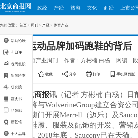
政经
产经
旅游
文化
商经
上市公
您的位置：
首页
>
周刊
>
产经
>
体育产业
活动论坛
本土运动品牌加码跑鞋的背后
今日评
出处：体育产业周刊
作者：方彬楠 白杨
网编：
老周侃股
大
中
小
收藏
分享
打印
手机网页版
新闻绘本
研究院
北京商报
讯
（记者 方彬楠 白杨）
蓝皮书
告称，将与WolverineGroup建立合
品牌廊
香港及澳门开展Merrell（迈乐）及Sau
新艺馆
牌旗下鞋履、服装及配饰的开发、营销
注的是，2018年底，Saucony已在天
十大品牌