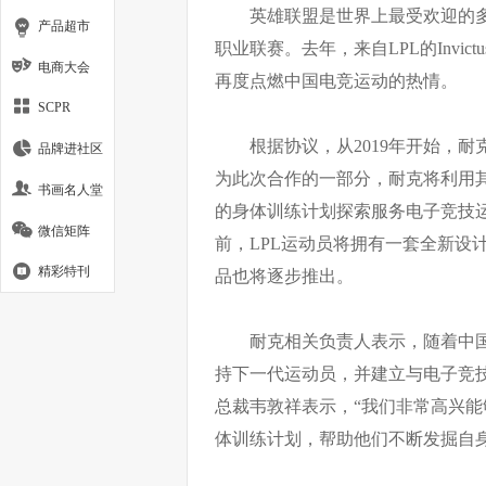
英雄联盟是世界上最受欢迎的多
产品超市
职业联赛。去年，来自LPL的Invict
电商大会
再度点燃中国电竞运动的热情。
SCPR
根据协议，从2019年开始，耐
品牌进社区
为此次合作的一部分，耐克将利用
书画名人堂
的身体训练计划探索服务电子竞技运
微信矩阵
前，LPL运动员将拥有一套全新设
精彩特刊
品也将逐步推出。
耐克相关负责人表示，随着中
持下一代运动员，并建立与电子竞
总裁韦敦祥表示，“我们非常高兴能
体训练计划，帮助他们不断发掘自身