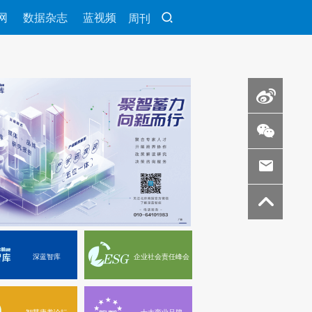
网
数据杂志
蓝视频
周刊
深蓝智库
企业社会责任峰会
智慧康养论坛
十大商业品牌