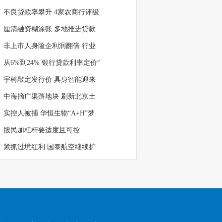
不良贷款率攀升 4家农商行评级
厘清融资糊涂账 多地推进贷款
非上市人身险企利润翻倍 行业
从6%到24% 银行贷款利率定价“
宇树敲定发行价 具身智能迎来
中海摘广渠路地块 刷新北京土
实控人被捕 华恒生物“A+H”梦
股民加杠杆要适度且可控
紧抓过境红利 国泰航空继续扩