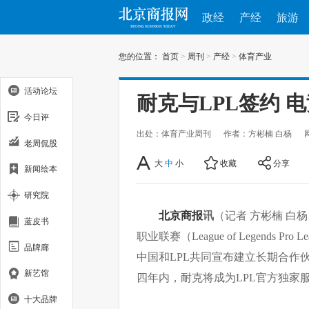
政经
产经
旅游
您的位置：
首页
>
周刊
>
产经
>
体育产业
活动论坛
耐克与LPL签约 
今日评
出处：体育产业周刊
作者：方彬楠 白杨
老周侃股
大
中
小
收藏
分享
新闻绘本
研究院
北京商报
讯
（记者 方彬楠 白
蓝皮书
职业联赛（League of Legends 
品牌廊
中国和LPL共同宣布建立长期合作伙伴
新艺馆
四年内，耐克将成为LPL官方独家
十大品牌