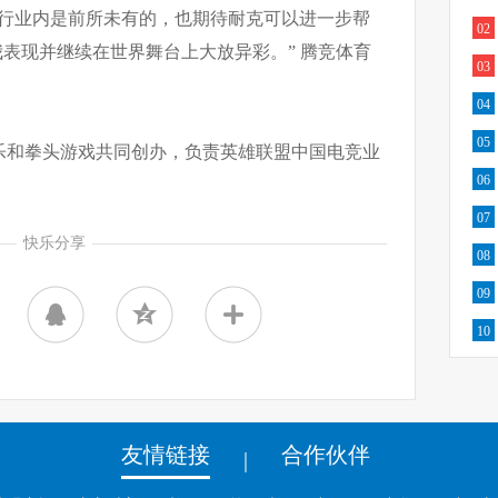
竞行业内是前所未有的，也期待耐克可以进一步帮
02
我表现并继续在世界舞台上大放异彩。” 腾竞体育
03
04
05
乐和拳头游戏共同创办，负责英雄联盟中国电竞业
06
07
快乐分享
08
09
10
友情链接
合作伙伴
|