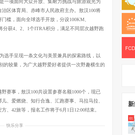
跑是一项面向大众开放、集耐力挑战与旅游观光为
治区体育局、赤峰市人民政府主办。敖汉100将
门槛，面向全球选手开放，分设100KM、
将分获4、2、1个ITRA积分，满足不同层次越野跑
图为选手呈现一条文化与美景兼具的探索路线，以
不同级别的较量，为广大越野爱好者提供一次野趣横生的
赛事，敖汉100共设置参赛名额1000个，现已
哪儿、爱燃烧、知行合逸、汇跑赛事、马拉马拉、
新
、42旅等，报名工作将于6月1日12:00结束。
01
快乐分享