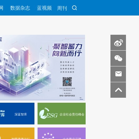
网
数据杂志
蓝视频
周刊
深蓝智库
企业社会责任峰会
智慧康养论坛
十大商业品牌