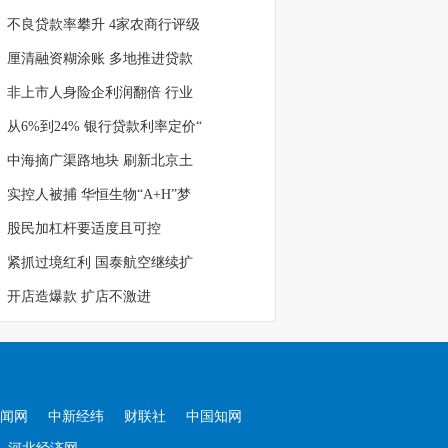
不良贷款率攀升 4家农商行评级
厘清融资糊涂账 多地推进贷款
非上市人身险企利润翻倍 行业
从6%到24% 银行贷款利率定价“
中海摘广渠路地块 刷新北京土
实控人被捕 华恒生物“A+H”梦
股民加杠杆要适度且可控
紧抓过境红利 国泰航空继续扩
开店造爆款 扩店不激进
闻网
中新经纬
财联社
中国知网