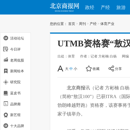
政经
产经
旅游
您的位置：
首页
>
周刊
>
产经
>
体育产业
活动论坛
UTMB资格赛“敖汉
今日评
出处：体育
作者：记者 方彬楠 白杨
网编
老周侃股
大
中
小
收藏
分享
新闻绘本
研究院
北京商报
讯（记者 方彬楠 白杨
蓝皮书
（简称“敖汉100”）已获ITRA
品牌廊
勃朗峰越野跑）资格赛，该赛事将于6
家子镇举办。
新艺馆
十大品牌