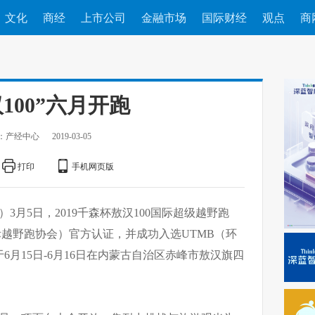
文化
商经
上市公司
金融市场
国际财经
观点
商
100”六月开跑
：产经中心
2019-03-05
打印
手机网页版
）
3月5日，2019千森杯敖汉100国际超级越野跑
（国际越野跑协会）官方认证，并成功入选UTMB（环
月15日-6月16日在内蒙古自治区赤峰市敖汉旗四