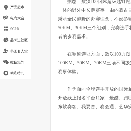
据悉，敖汉100国际超级越野
产品超市
一体的野外中长跑赛事，由内蒙古自
电商大会
秉承全民越野的办赛理念，不设参赛
50KM、30KM三个组别，完赛选手
SCPR
者的参赛需求。
品牌进社区
书画名人堂
在赛道选址方面，敖汉100力
微信矩阵
100KM、50KM、30KM三场
赛事体验。
精彩特刊
作为面向全球选手开放的国际越野
开放线上报名平台11家：最酷、跑
东软赛客、我要赛、赛会通、芝华安方