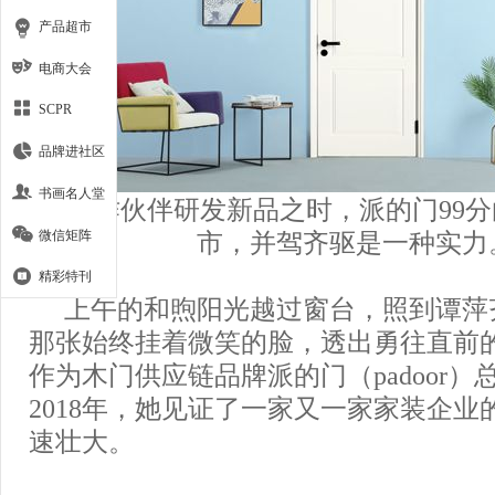
产品超市
电商大会
SCPR
品牌进社区
书画名人堂
在合作伙伴研发新品之时，派的门99
微信矩阵
市，并驾齐驱是一种实力
精彩特刊
上午的和煦阳光越过窗台，照到谭萍
那张始终挂着微笑的脸，透出勇往直前
作为木门供应链品牌派的门（padoor
2018年，她见证了一家又一家家装企业
速壮大。