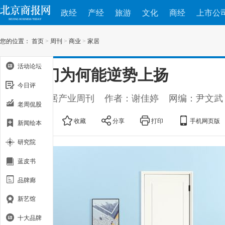
政经
产经
旅游
文化
商经
上市公
您的位置：
首页
>
周刊
>
商业
>
家居
活动论坛
派的门为何能逆势上扬
今日评
出处：家居产业周刊
作者：谢佳婷
网编：尹文武
老周侃股
大
中
小
收藏
分享
打印
手机网页版
新闻绘本
研究院
蓝皮书
品牌廊
新艺馆
十大品牌