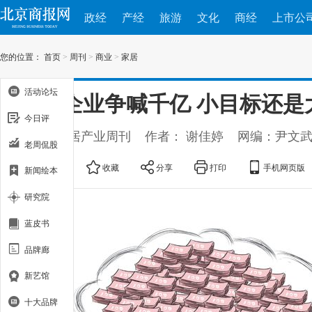
政经
产经
旅游
文化
商经
上市公
您的位置：
首页
>
周刊
>
商业
>
家居
活动论坛
家居企业争喊千亿 小目标还是
今日评
出处：家居产业周刊
作者： 谢佳婷
网编：尹文
老周侃股
大
中
小
收藏
分享
打印
手机网页版
新闻绘本
研究院
蓝皮书
品牌廊
新艺馆
十大品牌