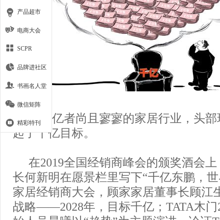
产品超市
电商大会
SCPR
品牌进社区
书画名人堂
微信矩阵
过百亿者尚且寥寥的家居行业，头部
精彩特刊
起了千亿目标。
在2019全国经销商峰会的颁奖酒会
长何新明在愿景栏里写下“千亿东鹏，世
家居经销商大会，顾家家居董事长顾江
战略——2028年，目标千亿；TATA木门