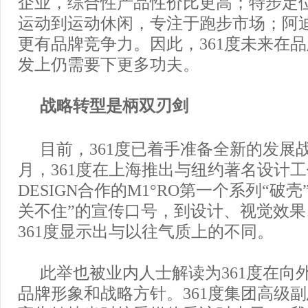
企业，综合性产品性价比更高；特步定
运动到运动休闲，专注于跑步市场；阿
更有品牌竞争力。因此，361度未来在
发上仍需要下更多功夫。
战略转型是柄双刃剑
目前，361度已着手准备全新的发展战略
月，361度在上海推出与纽约著名设计工作
DESIGN合作的M1°RO第一个系列“破壳
关不住”的宣传口号，到设计、视觉效
361度显示出与以往气质上的不同。
此举也被业内人士解读为361度在向
品牌形象和战略方针。361度集团高级