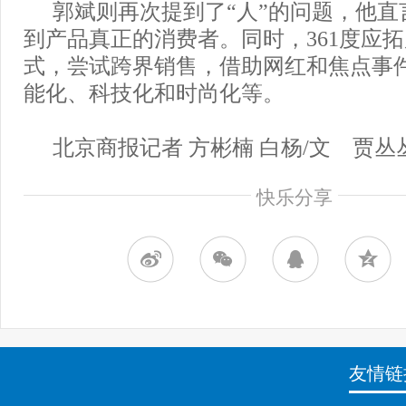
郭斌则再次提到了“人”的问题，他直言
到产品真正的消费者。同时，361度应
式，尝试跨界销售，借助网红和焦点事
能化、科技化和时尚化等。
北京商报记者 方彬楠 白杨/文 贾丛
快乐分享
友情链