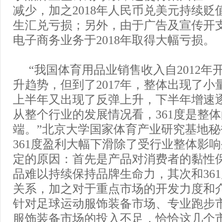
减少，加之2018年人民币兑美元持续贬值
生汇兑亏损；另外，由于广告及宣传开支
电子商务业务于2018年取得大幅亏损。
“我国体育用品业销售收入自2012年
升趋势，但到了2017年，整体出现了小量
上半年又出现了反弹上升，下半年增速
从整个行业的发展情况看，361度是整
端。”北京大学国家体育产业研究基地
361度盈利大幅下滑除了受行业整体影
定的原因：首先是产品对消费者的黏性
品难以持续保持品牌生命力，其次和36
关系，加之对于重点市场的开发力度和
针对足球运动服饰装备市场、专业跑步
服饰装备市场的投入不足，恰恰这几个市场