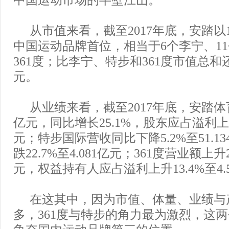
从市值来看，截至2017年底，安踏以1
中国运动品牌首位，相当于6个李宁、11
361度；比李宁、特步和361度市值总和
元。
从业绩来看，截至2017年底，安踏体育
亿元，同比增长25.1%，股东应占溢利上升2
元；特步国际营收同比下降5.2%至51.1
跌22.7%至4.081亿元；361度营业额上升2.
元，权益持有人应占溢利上升13.4%至4.
在这其中，因为市值、体量、业绩与
多，361度与特步的角力最为激烈，这