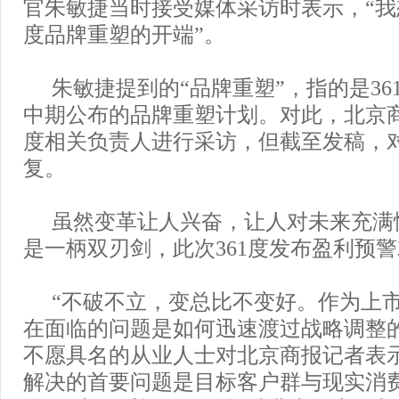
官朱敏捷当时接受媒体采访时表示，“我想
度品牌重塑的开端”。
朱敏捷提到的“品牌重塑”，指的是361
中期公布的品牌重塑计划。对此，北京商
度相关负责人进行采访，但截至发稿，
复。
虽然变革让人兴奋，让人对未来充满
是一柄双刃剑，此次361度发布盈利预
“不破不立，变总比不变好。作为上市
在面临的问题是如何迅速渡过战略调整
不愿具名的从业人士对北京商报记者表示
解决的首要问题是目标客户群与现实消