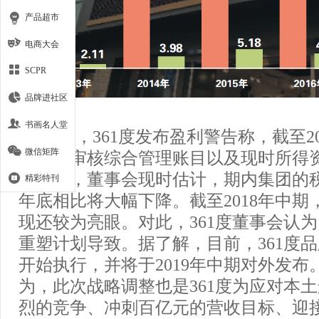
产品超市
电商大会
SCPR
品牌进社区
书画名人堂
日前，361度发布盈利警告称，截至2
微信矩阵
对未经审核综合管理账目以及现时所得
步评估，董事会现时估计，期内集团的税后
精彩特刊
年底相比将大幅下降。截至2018年中期，
现还较为亮眼。对此，361度董事会认
重塑计划导致。据了解，目前，361度
开始执行，并将于2019年中期对外发布
为，此次战略调整也是361度为应对本
烈的竞争、冲刺百亿元的营收目标、迎