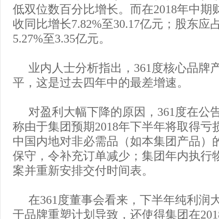
低双位数百分比增长。而在2018年中期财
收同比增长7.82%至30.17亿元；股东
5.27%至3.35亿元。
业内人士分析指出，361度核心品牌
平，这是过去四年中的最差增速。
对盈利大幅下降的原因，361度在公
称由于集团预期2018年下半年将取得亏
中国内地对非必需品（如本集团产品）
保守，令补充订单减少；集团年内执行
案并重新安排交付时间表。
在361度董事会看来，下半年纯利润
于品牌重塑计划导致，还使得集团在201