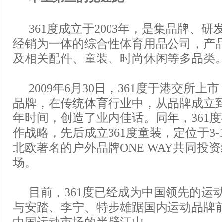
361度成立于2003年，是集品牌、
经销为一体的综合性体育用品公司，产
及相关配件、童装、时尚休闲等多品类
2009年6月30日，361度于港交所
品牌，在传统体育行业中，从品牌成立
年时间，创造了业内佳话。同年，361
作战略，先后成立361度童装，定位于3-
北欧著名的户外品牌ONE WAY共同投
场。
目前，361度已经成为中国领先的运
与安踏、李宁、特步雄踞国内运动品牌
中国运动市场的半壁江山。