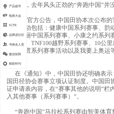
事里面，去年风头正劲的“奔跑中国”并
产品超市
电商大会
根据官方公告，中国田协本次公布的
SCPR
事和活动包括：健康中国系列赛事、韵
事、美丽中国系列赛事、小康之约系列
品牌进社区
列赛事、TNF100越野系列赛事、10公
书画名人堂
国大满贯系列赛事活动以及我要上奥运等
微信矩阵
不在列。
精彩特刊
在《通知》中，中国田协还明确表示
国田径协会赛事立项认证制度。中国田
证申请表内容，在“赛事其他的说明”栏
入其他赛事（系列赛事）”。
“奔跑中国”马拉松系列赛由智美体育集