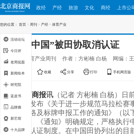
政经
产经
旅游
文化
商经
上市公
您的位置：
首页
>
周刊
>
产经
>
体育产业
活动论坛
“奔跑中国”被田协取消认证
今日评
出处：体育产业周刊
作者：方彬楠 白杨
网编：
老周侃股
大
中
小
收藏
分享
打印
手机网页版
新闻绘本
研究院
北京商报
讯
（记者 方彬楠 白杨）日
蓝皮书
在官网发布《关于进一步规范马拉松赛
品牌廊
国际联络及标牌申报工作的通知》（以
新艺馆
知》）。《通知》明确规定，严格执行
事立项认证制度。在中国田协列出的目
十大品牌